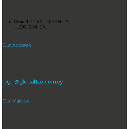
Costa Rica 1651, office No. 7.
11.500. Mvd, Uy.
Our Address
legal@globaltax.com.uy
Our Mailbox