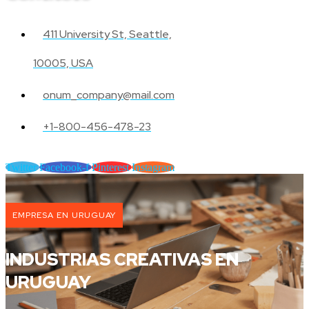
411 University St, Seattle,
10005, USA
onum_company@mail.com
+1-800-456-478-23
Twitter
Facebook-f
Pinterest
Instagram
EMPRESA EN URUGUAY
INDUSTRIAS CREATIVAS EN
URUGUAY