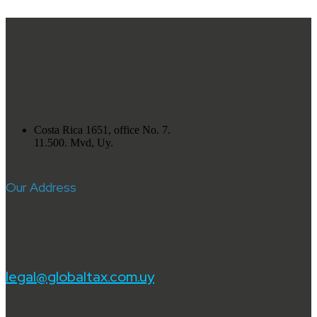
Costa Rica 1651, office No. 7.
11.500. Mvd, Uy.
Our Address
legal@globaltax.com.uy