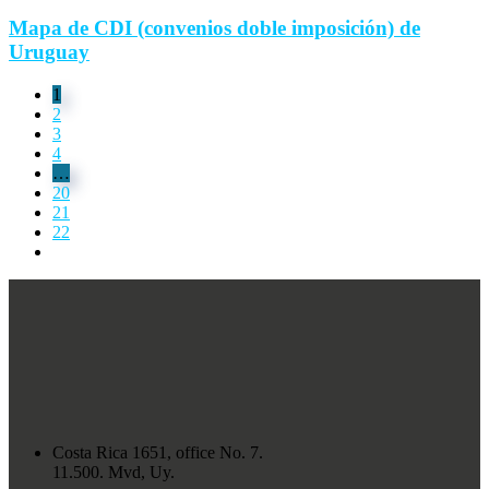
Mapa de CDI (convenios doble imposición) de
Uruguay
1
2
3
4
…
20
21
22
Costa Rica 1651, office No. 7.
11.500. Mvd, Uy.