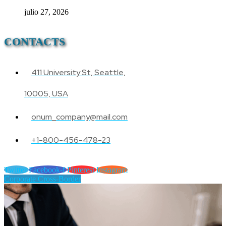
julio 27, 2026
CONTACTS
411 University St, Seattle,
10005, USA
onum_company@mail.com
+1-800-456-478-23
Twitter
Facebook-f
Pinterest
Instagram
Corporate Cross-Border