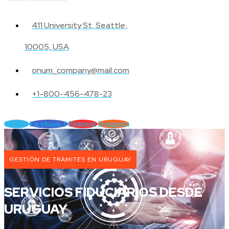
411 University St, Seattle,
10005, USA
onum_company@mail.com
+1-800-456-478-23
Twitter
Facebook-f
Pinterest
Instagram
GESTIÓN DE TRÁMITES EN URUGUAY
SERVICIOS FIDUCIARIOS DESDE
URUGUAY