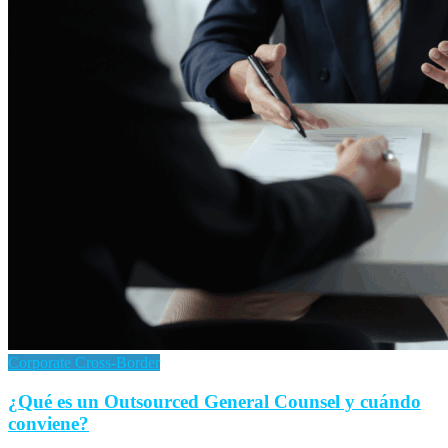
Corporate Cross-Border
¿Qué es un Outsourced General Counsel y cuándo
conviene?