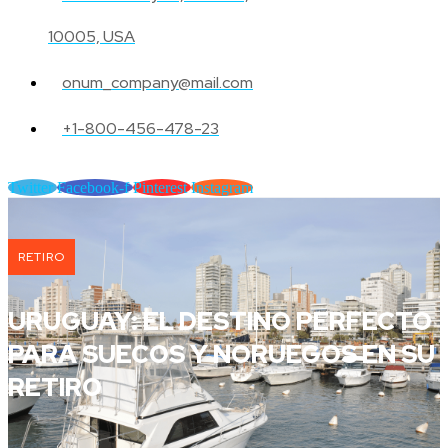
10005, USA
onum_company@mail.com
+1-800-456-478-23
Twitter
Facebook-f
Pinterest
Instagram
RETIRO
URUGUAY: EL DESTINO PERFECTO
PARA SUECOS Y NORUEGOS EN SU
RETIRO