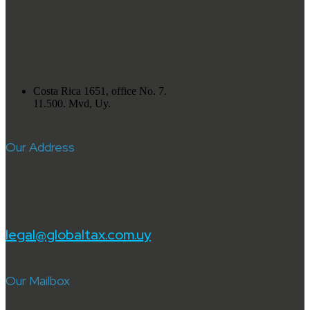
Costa Rica 1651, office No. 7.
11.500. Mvd, Uy.
Our Address
legal@globaltax.com.uy
Our Mailbox