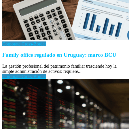
Corporate Cross-Border
Family office regulado en Uruguay: marco BCU
La gestión profesional del patrimonio familiar trasciende hoy la
simple administración de activos: requiere...
Corporate Cross-Border