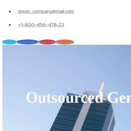
onum_company@mail.com
+1-800-456-478-23
Twitter
Facebook-f
Pinterest
Instagram
Outsourced Ge