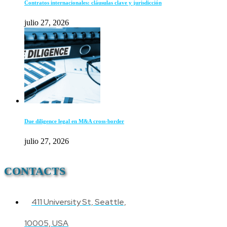
Contratos internacionales: cláusulas clave y jurisdicción
julio 27, 2026
Due diligence legal en M&A cross-border
julio 27, 2026
CONTACTS
411 University St, Seattle,
10005, USA