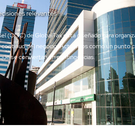
cisiones relevantes
el (OGC) de GlobalTax está diseñado para organiza
 continuo del negocio. Actuamos como un punto cent
 que se conviertan en contingencias.