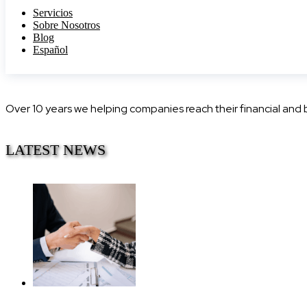
Servicios
Sobre Nosotros
Blog
Español
Over 10 years we helping companies reach their financial and
LATEST NEWS