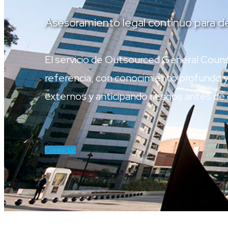
Asesoramiento legal continuo para de
El servicio de Outsourced General Couns
referencia, con conocimiento profundo y
externos y anticipando riesgos antes de
Contactar