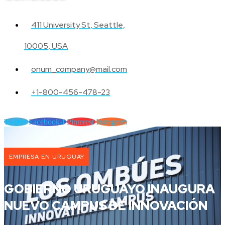
411 University St, Seattle,
10005, USA
onum_company@mail.com
+1-800-456-478-23
Twitter
Facebook-f
Pinterest
Instagram
EMPRESA EN URUGUAY
GOBIERNO URUGUAYO INAUGURA
NUEVO CAMPUS DE INNOVACIÓN