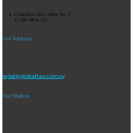
Costa Rica 1651, office No. 7.
11.500. Mvd, Uy.
Our Address
legal@globaltax.com.uy
Our Mailbox