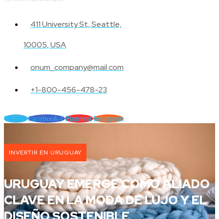
411 University St, Seattle,
10005, USA
onum_company@mail.com
+1-800-456-478-23
Twitter
Facebook-f
Pinterest
Instagram
INVERTIR EN URUGUAY
URUGUAY EMERGE COMO ALIADO
CLAVE EN LA MODA DE LUJO Y EL
DISEÑO SOSTENIBLE