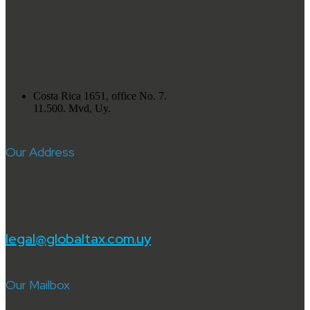
Costa Rica 1651, office No. 7.
11.500. Mvd, Uy.
Our Address
legal@globaltax.com.uy
Our Mailbox