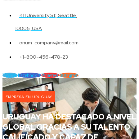
411 University St, Seattle,
10005, USA
onum_company@mail.com
+1-800-456-478-23
Twitter
Facebook-f
Pinterest
Instagram
EMPRESA EN URUGUAY
URUGUAY HA DESTACADO A NIVEL
GLOBAL GRACIAS A SU TALENTO
CALIFICADO Y CAPAZ DE