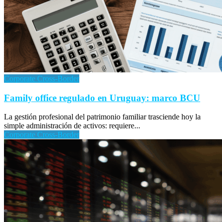
Corporate Cross-Border
Family office regulado en Uruguay: marco BCU
La gestión profesional del patrimonio familiar trasciende hoy la
simple administración de activos: requiere...
Corporate Cross-Border