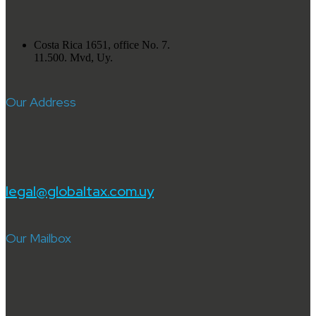
Costa Rica 1651, office No. 7.
11.500. Mvd, Uy.
Our Address
legal@globaltax.com.uy
Our Mailbox