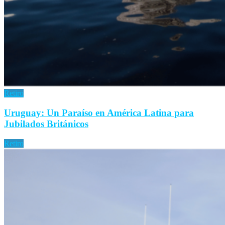
Retiro
Uruguay: Un Paraíso en América Latina para
Jubilados Británicos
Retiro