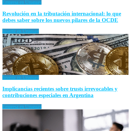
Empresa en Uruguay
Revolución en la tributación internacional: lo que
debes saber sobre los nuevos pilares de la OCDE
Invertir en Uruguay
Invertir en Uruguay
Implicancias recientes sobre trusts irrevocables y
contribuciones especiales en Argentina
Empresa en Uruguay