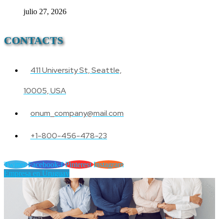
julio 27, 2026
CONTACTS
411 University St, Seattle,
10005, USA
onum_company@mail.com
+1-800-456-478-23
Twitter
Facebook-f
Pinterest
Instagram
Empresa en Uruguay