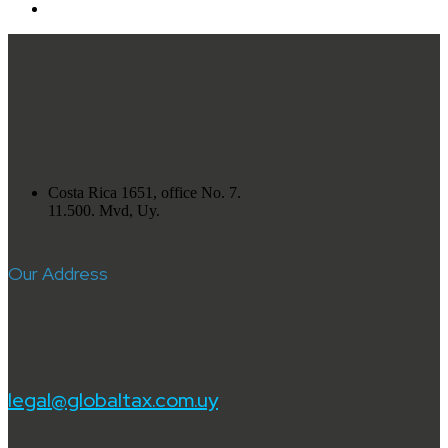
Costa Rica 1651, office No. 7.
11.500. Mvd, Uy.
Our Address
legal@globaltax.com.uy