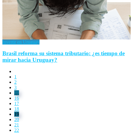
Invertir en Uruguay
Brasil reforma su sistema tributario: ¿es tiempo de
mirar hacia Uruguay?
1
2
3
…
16
17
18
19
20
21
22