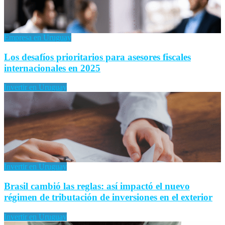
Empresa en Uruguay
Los desafíos prioritarios para asesores fiscales
internacionales en 2025
Invertir en Uruguay
Invertir en Uruguay
Brasil cambió las reglas: así impactó el nuevo
régimen de tributación de inversiones en el exterior
Invertir en Uruguay