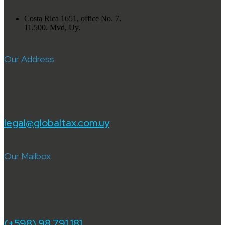
Costa Rica 1651, office No. 7.
11.500. Mvd, Uy.
Our Address
legal@globaltax.com.uy
Our Mailbox
(+598) 98 791 181