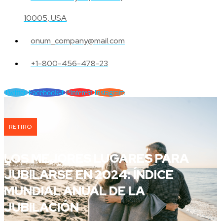
10005, USA
onum_company@mail.com
+1-800-456-478-23
Twitter
Facebook-f
Pinterest
Instagram
RETIRO
LOS MEJORES LUGARES PARA
JUBILARSE EN 2024: ÍNDICE
MUNDIAL ANUAL DE LA
JUBILACIÓN