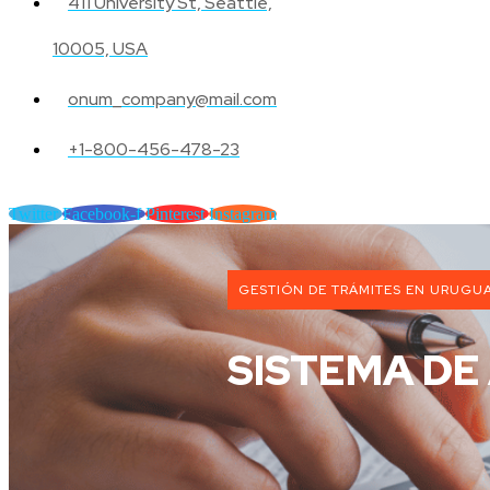
411 University St, Seattle,
10005, USA
onum_company@mail.com
+1-800-456-478-23
Twitter
Facebook-f
Pinterest
Instagram
GESTIÓN DE TRÁMITES EN URUGU
SISTEMA DE