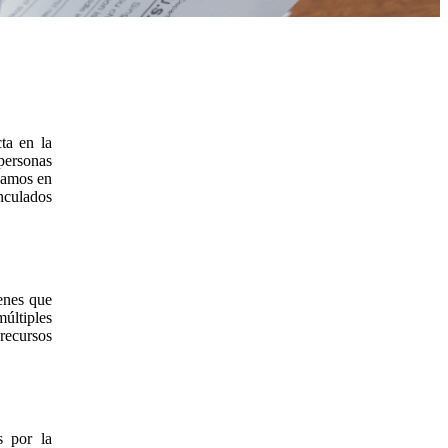
ta en la
personas
izamos en
inculados
ienes que
múltiples
 recursos
 por la