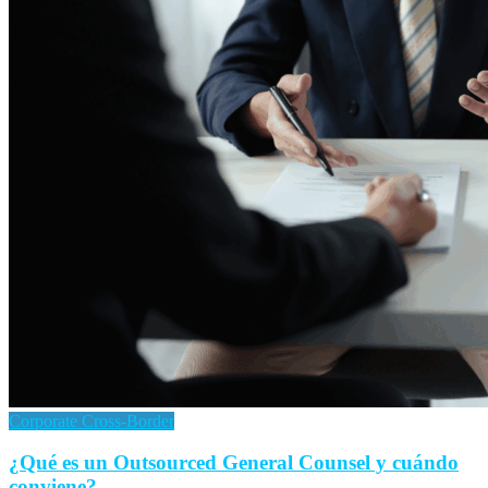
Corporate Cross-Border
¿Qué es un Outsourced General Counsel y cuándo
conviene?