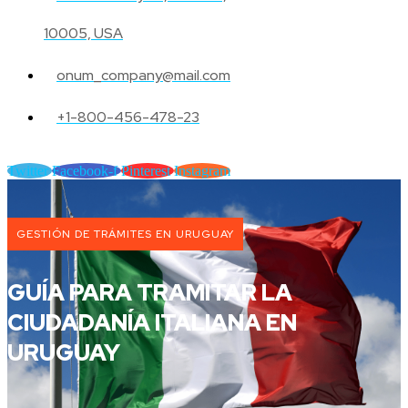
10005, USA
onum_company@mail.com
+1-800-456-478-23
Twitter
Facebook-f
Pinterest
Instagram
GESTIÓN DE TRÁMITES EN URUGUAY
GUÍA PARA TRAMITAR LA
CIUDADANÍA ITALIANA EN
URUGUAY