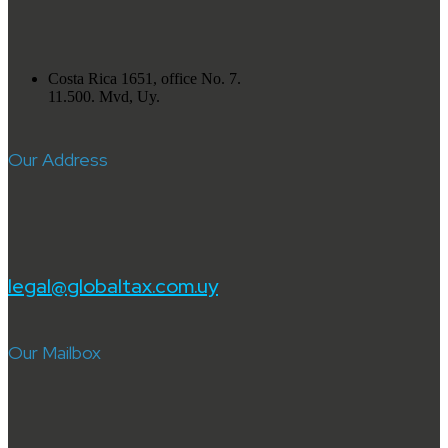
Costa Rica 1651, office No. 7.
11.500. Mvd, Uy.
Our Address
legal@globaltax.com.uy
Our Mailbox