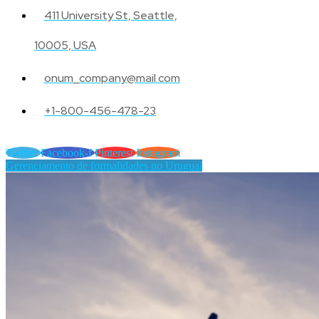
411 University St, Seattle,
10005, USA
onum_company@mail.com
+1-800-456-478-23
Twitter
Facebook-f
Pinterest
Instagram
Gerenciamento de formalidades no Uruguai