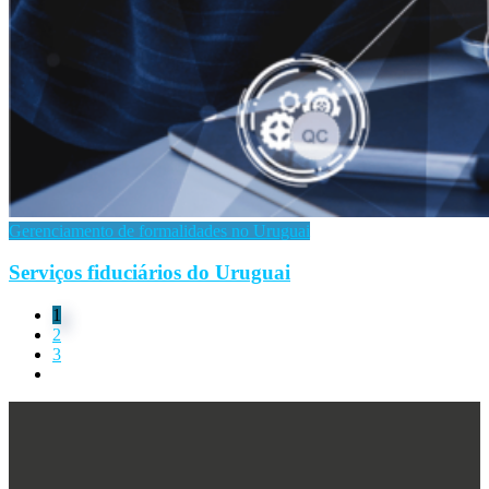
Gerenciamento de formalidades no Uruguai
Serviços fiduciários do Uruguai
1
2
3